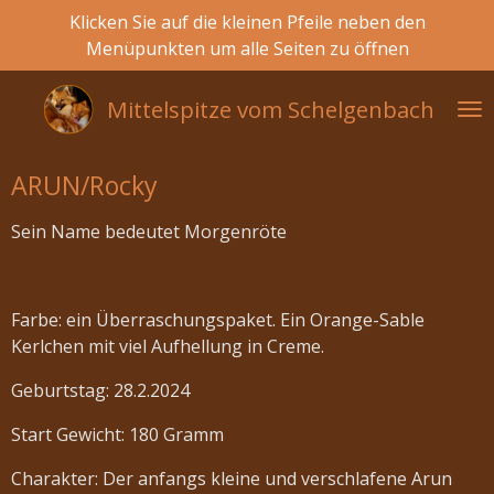
Klicken Sie auf die kleinen Pfeile neben den
Zum
Menüpunkten um alle Seiten zu öffnen
Hauptinhalt
springen
Mittelspitze vom
Schelgenbach
ARUN/Rocky
Sein Name bedeutet Morgenröte
Farbe: ein Überraschungspaket. Ein Orange-Sable
Kerlchen mit viel Aufhellung in Creme.
Geburtstag: 28.2.2024
Start Gewicht: 180 Gramm
Charakter: Der anfangs kleine und verschlafene Arun