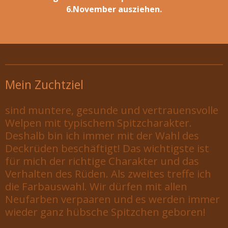
6.November ausziehen.
Mein Zuchtziel
sind muntere, gesunde und vertrauensvolle
Welpen mit typischem Spitzcharakter.
Deshalb bin ich immer mit der Wahl des
Deckrüden beschäftigt! Das wichtigste ist
für mich der richtige Charakter und das
Verhalten des Rüden. Als zweites treffe ich
die Farbauswahl. Wir dürfen mit allen
Neufarben verpaaren und es werden immer
wieder ganz hübsche Spitzchen geboren!