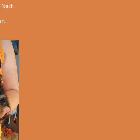
! Nach
en.