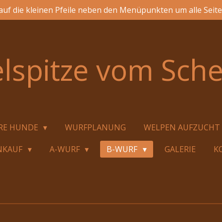
 auf die kleinen Pfeile neben den Menüpunkten um alle Seit
elspitze vom
Sch
RE HUNDE
WURFPLANUNG
WELPEN AUFZUCHT
NKAUF
A-WURF
B-WURF
GALERIE
K