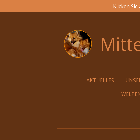
Klicken Sie
Zum
Hauptinhalt
springen
Mitt
AKTUELLES
UNSE
WELPE