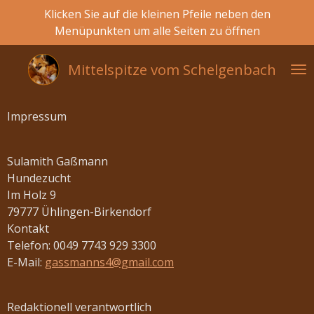
Klicken Sie auf die kleinen Pfeile neben den
Zum
Menüpunkten um alle Seiten zu öffnen
Hauptinhalt
springen
Mittelspitze vom
Schelgenbach
Impressum
Sulamith Gaßmann
Hundezucht
Im Holz 9
79777 Ühlingen-Birkendorf
Kontakt
Telefon: 0049 7743 929 3300
E-Mail:
gassmanns4@gmail.com
Redaktionell verantwortlich