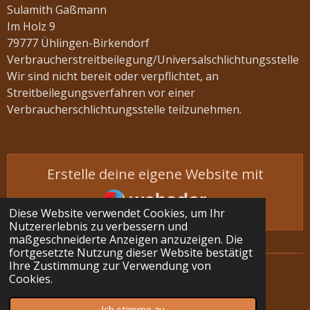
Sulamith Gaßmann
Im Holz 9
79777 Ühlingen-Birkendorf
Verbraucherstreitbeilegung/Universalschlichtungsstelle
Wir sind nicht bereit oder verpflichtet, an
Streitbeilegungsverfahren vor einer
Verbraucherschlichtungsstelle teilzunehmen.
Erstelle deine eigene Website mit
Webador
Diese Website verwendet Cookies, um Ihr
Nutzererlebnis zu verbessern und
maßgeschneiderte Anzeigen anzuzeigen. Die
fortgesetzte Nutzung dieser Website bestätigt
Ihre Zustimmung zur Verwendung von
Impressum
Cookies.
© 2023 - 2026 Mittelspitze vom Schelgenbach
Ich stimme zu